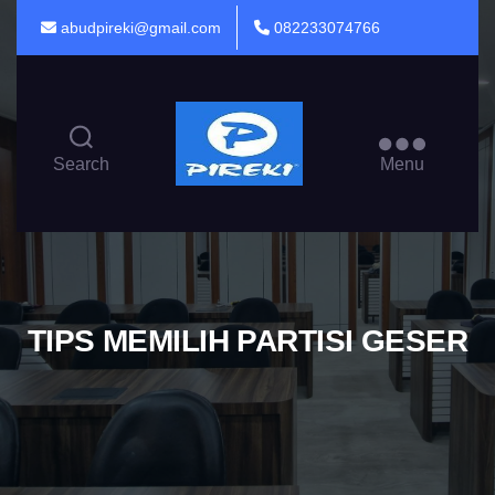
abudpireki@gmail.com
082233074766
PINTU
PARTISI
Search
Menu
LIPAT
TIPS MEMILIH PARTISI GESER