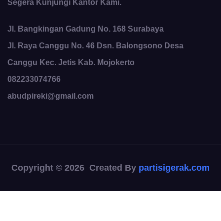
Segera Kunjungi Kantor Kami.
Jl. Bangkingan Gadung No. 168 Surabaya
Jl. Raya Canggu No. 46 Dsn. Balongsono Desa
Canggu Kec. Jetis Kab. Mojokerto
082233074766
abudpireki@gmail.com
Copyright © 2026 Created By
partisigerak.com