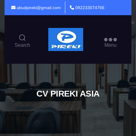
abudpireki@gmail.com
082233074766
PINTU
PARTISI
Search
Menu
LIPAT
CV PIREKI ASIA